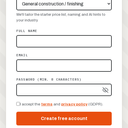
We'll tailor the starter price list, naming and AI hints to
your industry.
FULL NAME
EMAIL
PASSWORD (MIN. 8 CHARACTERS)
I accept the
terms
and
privacy policy
(GDPR).
Create free account